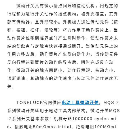
微动开关具有微小接点间隔和速动机构，用规定的
行程和力进行开关动作的接点机构，被外壳覆盖，其外
部有传动器，且外形较小。外机械力通过传动元件（按
销、按钮、杠杆、滚轮等）将力作用于动作簧片上，当
动作簧片位移到临界点时产生瞬时动作，使动作簧片末
端的动触点与定触点快速接通或断开。当传动元件上的
作用力移去后，动作簧片产生反向动作力，当传动元件
反向行程达到簧片的动作临界点后，瞬时完成反向动
作。微动开关的触点间距小、动作行程短、按动力小、
通断迅速。其动触点的动作速度与传动元件动作速度无
关。
TONELUCK官网供应
电动工具微动开关
，MQS-2
系列微动开关适用于电动工具内部结构，微动开关MQS
-2系列开关基本参数：机械寿命1000000 cycles mi
n、接触电阻50mΩmax.initial、绝缘电阻100MΩmi