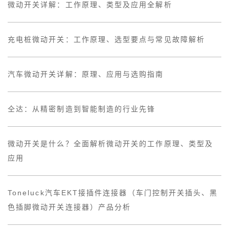
微动开关详解：工作原理、类型及应用全解析
充电桩微动开关：工作原理、选型要点与常见故障解析
汽车微动开关详解：原理、应用与选购指南
仝达：从精密制造到智能制造的行业先锋
微动开关是什么？全面解析微动开关的工作原理、类型及
应用
Toneluck汽车EKT接插件连接器（车门控制开关插头、黑
色插脚微动开关连接器）产品分析