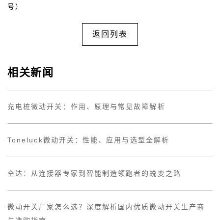
号）
返回列表
相关新闻
充电桩微动开关：作用、原理与常见故障解析
Toneluck微动开关：性能、应用与选型全解析
仝达：从连接器专家到智能制造领跑者的蜕变之路
微动开关厂家怎么选？深度解析国内优质微动开关生产商