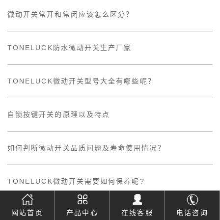
微动开关常开和常闭应该怎么区分？
TONELUCK防水微动开关生产厂家
TONELUCK微动开关型号大全有哪些呢？
自锁按键开关的原理以及特点
如何判断微动开关品质问题及寿命使用情况？
TONELUCK微动开关需要如何保养呢?
网站首页
产品中心
在线客服
电话咨询
超小型微动开关的特点及需要注意的问题