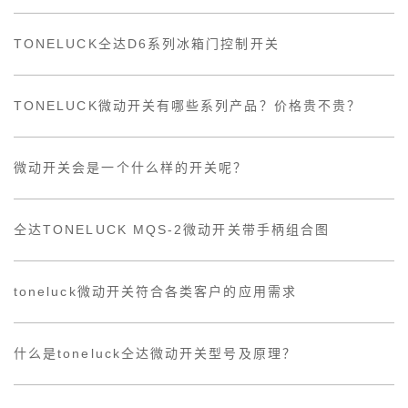
TONELUCK仝达D6系列冰箱门控制开关
TONELUCK微动开关有哪些系列产品？价格贵不贵？
微动开关会是一个什么样的开关呢？
仝达TONELUCK MQS-2微动开关带手柄组合图
toneluck微动开关符合各类客户的应用需求
什么是toneluck仝达微动开关型号及原理？